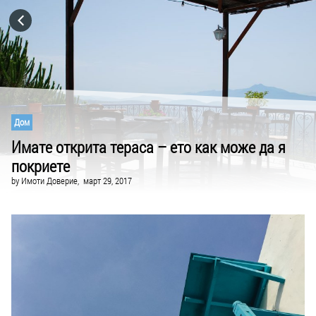
HOME
CATEGORIES
GO TO
Дом
Имате открита тераса – ето как може да я
покриете
VISIT WEBSITE
by
Имоти Доверие,
март 29, 2017