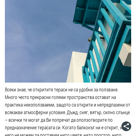
Всеки знае, че откритите тераси не са удобни за ползване.
Много често прекрасни големи пространства остават на
практика неизползваеми, защото са открити и непредпазени от
всякакви атмосферни условия. Дъжд, сняг, вятър, силно слънце
– всички те могат да Ви попречат да оползотворите по
предназначение терасата си. Когато балконът ни е открит, на
него не можем да поставим нито цветя, нито простор, нито