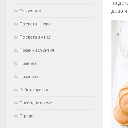
на дет
деца и
От кухнята
По света – нови
По света и у нас
Покани и събития
Правила
Празници
Работа при нас
Свободно време
Сгради