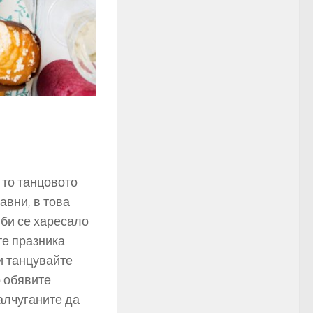
 то танцовото
авни, в това
 би се харесало
те празника
и танцувайте
о обявите
алчуганите да