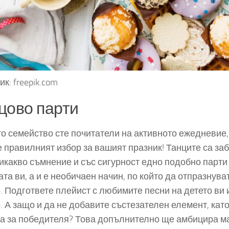
к: freepik.com
цово парти
то семейство сте почитатели на активното ежедневие,
е правилният избор за вашият празник! Танците са заб
икакво съмнение и със сигурност едно подобно парти
ата ви, а и е необичаен начин, по който да отпразнува
. Подгответе плейист с любимите песни на детето ви 
. А защо и да не добавите състезателен елемент, кат
а за победителя? Това допълнително ще амбицира м