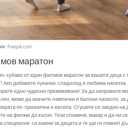
к: freepik.com
мов маратон
по-хубаво от един филмов маратон за вашите деца с
 Ако добавите пуканки, сладолед и любима напитка, 
ирате едно чудесно преживяване! За да направите м
лен, може да окачите лампички и балони наоколо, за
ерата по-празнична и весела. Сгушете се заедно на 
те на филми до късно. Тези спомени, макар и да ни се
а специални, са важни за децата и те ще ги помнят дъ