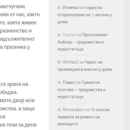
 малчугани,
Илиева
за
5 идеи за
ки от нас, както
отпразнуване на 1-ви юни у
дома
то, което живее
празненство и
Tsonev
за
Проточеният
 задължително!
бойлер – предимства и
а празника у
недостатъци
IRchitect
за
Чарът на
провинцията внесен у дома
Павел
за
Гранитни
та храна на
плотове – предимства и
 обядва
недостатъци
имате двор или
омства, а защо
Rinnovation
за
10 златни
 се
правила за ремонт на
жилището
но тези за деня