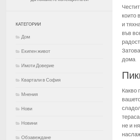
Честит
които 
и тяхн
КАТЕГОРИИ
във вс
Дом
радост
Затова
Екипен живот
дома.
Имоти Доверие
Пик
Квартали в София
Какво 
Мнения
вашето
сладол
Нови
тераса
Новини
не и н
наслаж
Обзавеждане