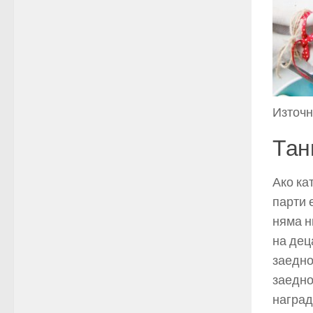
Източни
Тан
Ако ка
парти 
няма н
на дец
заедно
заедно
наград