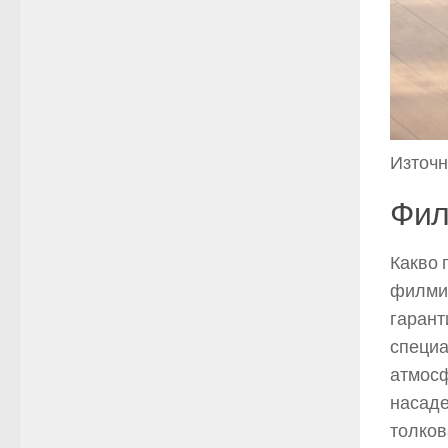
Източни
Фил
Какво 
филми?
гарант
специа
атмосф
насаде
толков