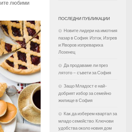
ашите любими
ПОСЛЕДНИ ПУБЛИКАЦИИ
Новите лидери на имотния
пазар в София: Изток, Изгрев
и Яворов изпревариха
Лозенец
Да продаваме ли през
лятото – съвети за София
Защо Младост е най-
добрият избор за семейно
жилище в София
Как да изберем квартал за
младо семейство: Ключови
удобства около новия дом