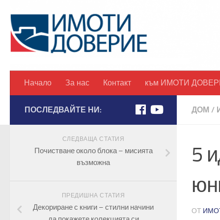
Начало
За нас
Контакт
към ИМОТИ ДОВЕР
ПОСЛЕДВАЙТЕ НИ:
ДОМ
/
СЛЕДВАЩА СТАТИЯ
5 и
Почистване около блока – мисията
възможна
юн
ПРЕДИШНА СТАТИЯ
Декориране с книги – стилни начини
ОТ
ИМО
да покажете колекцията си