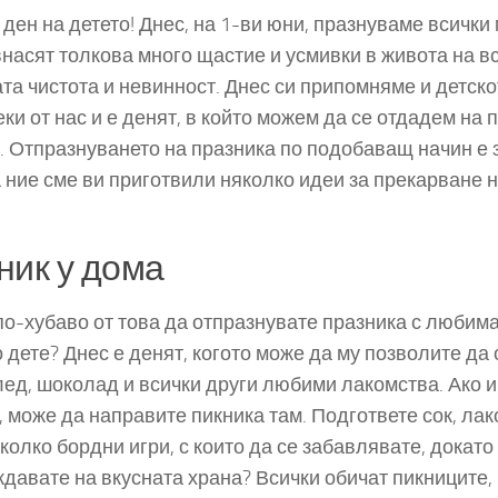
 ден на детето! Днес, на 1-ви юни, празнуваме всички
внасят толкова много щастие и усмивки в живота на все
ата чистота и невинност. Днес си припомняме и детско
еки от нас и е денят, в който можем да се отдадем на 
. Отпразнуването на празника по подобаващ начин е
 ние сме ви приготвили няколко идеи за прекарване н
ник у дома
по-хубаво от това да отпразнувате празника с любима
 дете? Днес е денят, когото може да му позволите да
ед, шоколад и всички други любими лакомства. Ако 
, може да направите пикника там. Подгответе сок, лак
яколко бордни игри, с които да се забавлявате, докато
давате на вкусната храна? Всички обичат пикниците, 