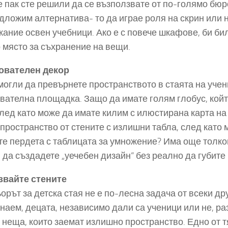
е пак сте решили да се възползвате от по-голямо бюр
дложим алтернатива- то да играе роля на скрин или н
ание освен учебници. Ако е с повече шкафове, би би
 място за съхранение на вещи.
ователен декор
могли да превърнете пространството в стаята на учен
вателна площадка. Защо да имате голям глобус, койт
след като може да имате килим с илюстирана карта на
 пространство от стените с излишни табла, след като 
те пердета с таблицата за умножение? Има още толко
 да създадете „уечебен дизайн“ без реално да губите
звайте стените
орът за детска стая не е по-лесна задача от всеки др
знаем, децата, независимо дали са ученици или не, ра
 неща, които заемат излишно пространство. Едно от т