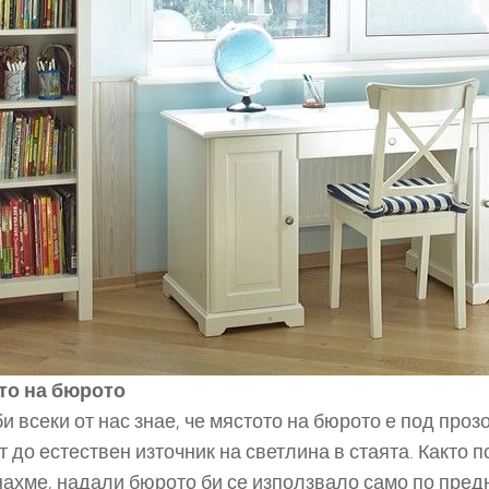
то на бюрото
и всеки от нас знае, че мястото на бюрото е под проз
т до естествен източник на светлина в стаята. Както п
ахме, надали бюрото би се използвало само по пред