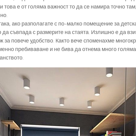
и това е от голяма важност то да се намира точно там,
но.
ака, ако разполагате с по-малко помещение за детска
 да съвпада с размерите на стаята. Излишно е да вз
ж за повече удобство. Както вече споменахме многокр
менно пребиваване и не бива да отнема много голяма 
анството.