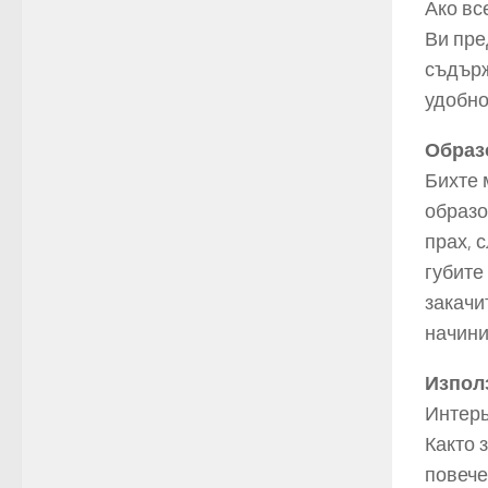
Ако вс
Ви пре
съдърж
удобно
Образ
Бихте 
образо
прах, 
губите
закачи
начини
Изпол
Интерь
Както 
повече