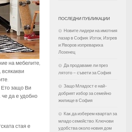
ПОСЛЕДНИ ПУБЛИКАЦИИ
Новите лидери на имотния
пазар в София: Изток, Изгрев
и Яворов изпревариха
Лозенец
ие на мебелите,
Да продаваме ли през
, всякакви
лятото – съвети за София
ите.
Защо Младост е най-
 Ето защо Ви
добрият избор за семейно
 че да е удобно
жилище в София
Как да изберем квартал за
младо семейство: Ключови
ската стая е
удобства около новия дом