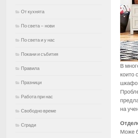
От кухнята
По света – нови
По света и у нас
Покани и събития
В мног
Правила
които 
Празници
шкафов
Пробле
Работа при нас
предла
на уче
Свободно време
Отделе
Сгради
Може б