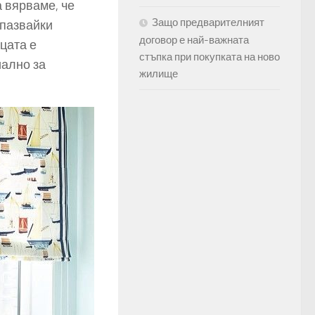
а вярваме, че
Защо предварителният
спазвайки
договор е най-важната
цата е
стъпка при покупката на ново
иално за
жилище