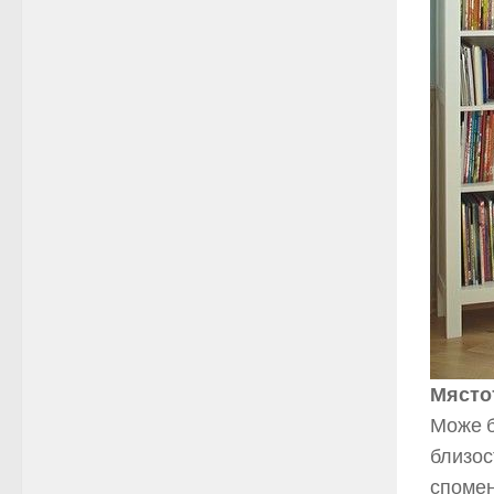
Място
Може б
близос
спомен