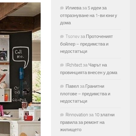
Илиева
за
5 идеи за
отпразнуване на 1-ви юни у
дома
Tsonev
за
Проточеният
бойлер – предимства и
недостатъци
IRchitect
за
Чарът на
провинцията внесен у дома
Павел
за
Гранитни
плотове – предимства и
недостатъци
Rinnovation
за
10 златни
правила за ремонт на
жилището