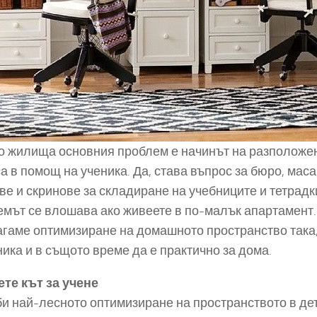
о жилища основния проблем е начинът на разположен
са в помощ на ученика. Да, става въпрос за бюро, маса
е и скринове за складиране на учебниците и тетрадк
мът се влошава ако живеете в по-малък апартамент.
гаме оптимизиране на домашното пространство така,
ника и в същото време да е практично за дома.
те кът за учене
и най-лесното оптимизиране на пространството в дет