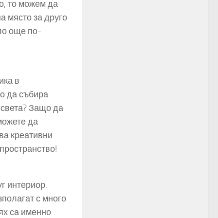
о, то можем да
а място за друго
ло още по-
ика в
о да събира
 света? Защо да
можете да
ва креативни
 пространство!
уг интериор.
зполагат с много
ях са именно