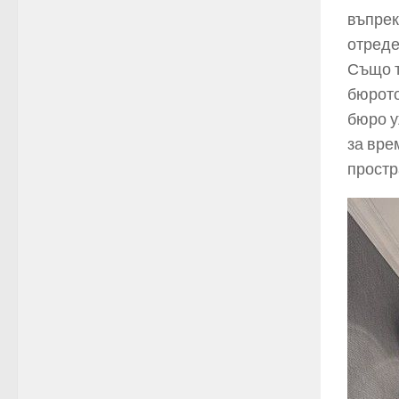
въпрек
отреде
Също т
бюрото
бюро у
за вре
простр