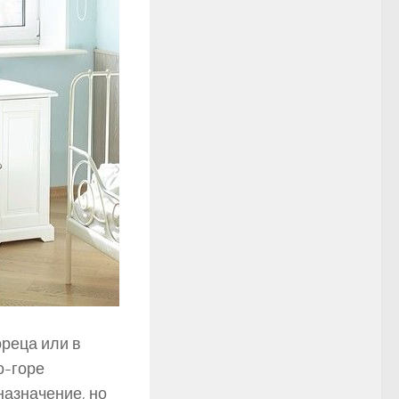
ореца или в
о-горе
назначение, но