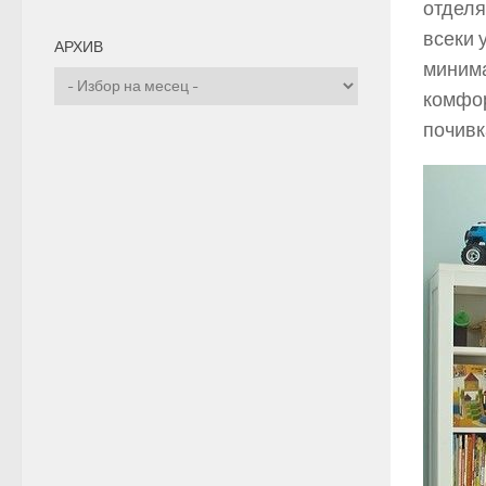
отделя
всеки 
АРХИВ
минима
Архив
комфор
почивк