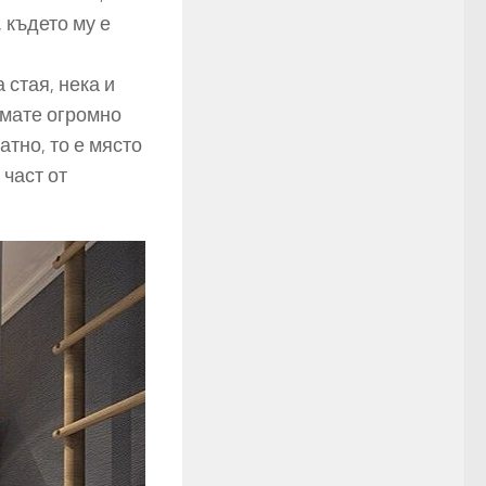
 където му е
 стая, нека и
имате огромно
атно, то е място
част от