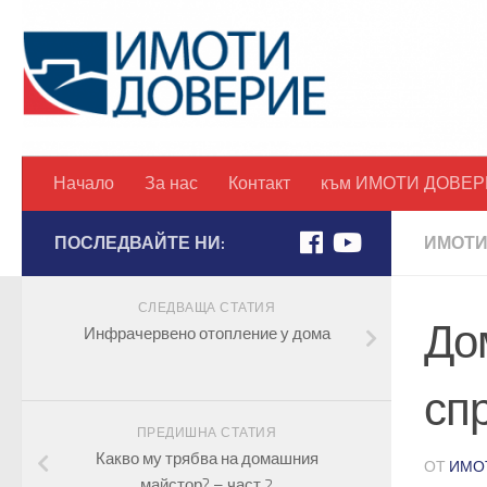
Начало
За нас
Контакт
към ИМОТИ ДОВЕР
ПОСЛЕДВАЙТЕ НИ:
ИМОТИ
СЛЕДВАЩА СТАТИЯ
До
Инфрачервено отопление у дома
сп
ПРЕДИШНА СТАТИЯ
Какво му трябва на домашния
ОТ
ИМО
майстор? – част 2