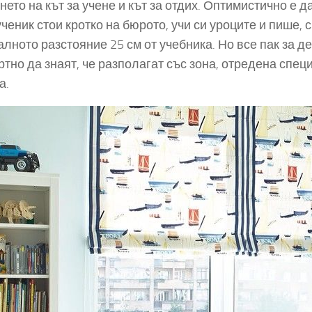
нето на кът за учене и кът за отдих. Оптимистично е д
ученик стои кротко на бюрото, учи си уроците и пише, 
лното разстояние 25 см от учебника. Но все пак за де
тно да знаят, че разполагат със зона, отредена спец
а.