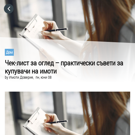
HOME
CATEGORIES
GO TO
Дом
Чек-лист за оглед – практически съвети за
купувачи на имоти
VISIT WEBSITE
by
Имоти Доверие,
пн, юни 08