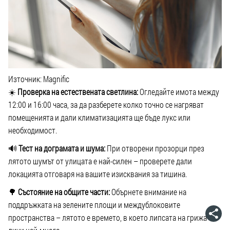
Източник: Magnific
☀️
Проверка на естествената светлина:
Огледайте имота между
12:00 и 16:00 часа, за да разберете колко точно се нагряват
помещенията и дали климатизацията ще бъде лукс или
необходимост.
🔊
Тест на дограмата и шума:
При отворени прозорци през
лятото шумът от улицата е най-силен – проверете дали
локацията отговаря на вашите изисквания за тишина.
🌳
Състояние на общите части:
Обърнете внимание на
поддръжката на зелените площи и междублоковите
пространства – лятото е времето, в което липсата на грижа