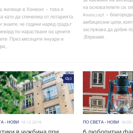
на основателите си, о
 жилище в Хонконг – това е
#weaccept – благородн
а като да спечелиш от лотарията.
амбициозни цели, коят
 знаете, че години наред градът
заслужава да добие п
екорд по нарастване на цените
„Вярваме...
ите. През месеците януари и
,...
0
А - НОВИ
16.12.2016
ПО СВЕТА - НОВИ
18.09
ктики в чужбина при
6 любопитни фак