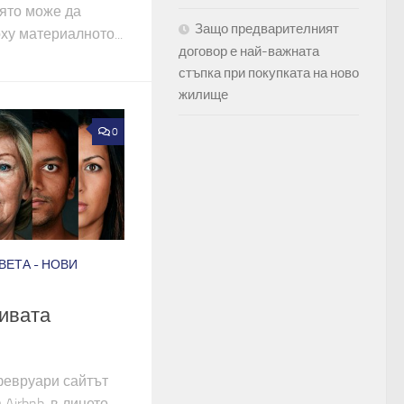
оято може да
Защо предварителният
ху материалното...
договор е най-важната
стъпка при покупката на ново
жилище
0
ВЕТА - НОВИ
тивата
февруари сайтът
Airbnb, в лицето