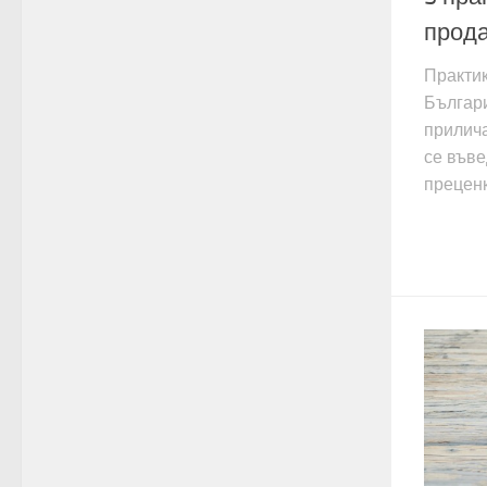
прода
Практик
Българ
прилича
се въве
преценк