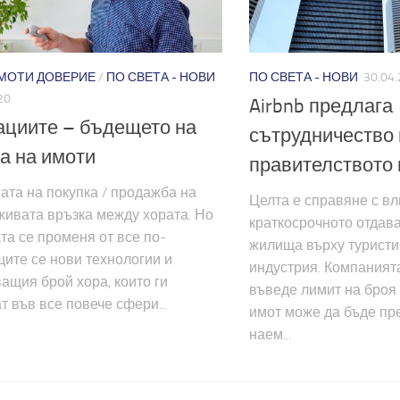
МОТИ ДОВЕРИЕ
/
ПО СВЕТА - НОВИ
ПО СВЕТА - НОВИ
30.04
20
Airbnb предлага
циите – бъдещето на
сътрудничество 
а на имоти
правителството 
ата на покупка / продажба на
Целта е справяне с вл
живата връзка между хората. Но
краткосрочното отдав
та се променя от все по-
жилища върху туристи
ите се нови технологии и
индустрия. Компаният
ащия брой хора, които ги
въведе лимит на броя 
т във все повече сфери...
имот може да бъде пр
наем...