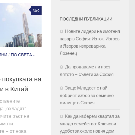
0
ПОСЛЕДНИ ПУБЛИКАЦИИ
Новите лидери на имотния
пазар в София: Изток, Изгрев
и Яворов изпревариха
Лозенец
ИНИ
/
ПО СВЕТА -
Да продаваме ли през
лятото – съвети за София
 покупката на
и в Китай
Защо Младост е най-
добрият избор за семейно
ствените
жилище в София
а „охладят“
тчита ръст на
Как да изберем квартал за
имоти.
младо семейство: Ключови
е – от нова
удобства около новия дом