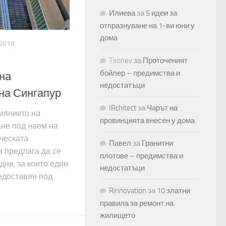
Илиева
за
5 идеи за
отпразнуване на 1-ви юни у
дома
.2018
Tsonev
за
Проточеният
бойлер – предимства и
на
недостатъци
на Сингапур
IRchitect
за
Чарът на
иянието на
провинцията внесен у дома
ане под наем на
ческата
Павел
за
Гранитни
а предлага да се
плотове – предимства и
дни, за които един
недостатъци
едоставян под
Rinnovation
за
10 златни
правила за ремонт на
жилището