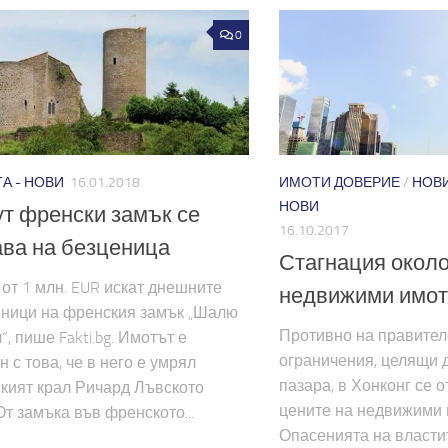
0
А - НОВИ
16.01.2018
ИМОТИ ДОВЕРИЕ
/
НОВ
НОВИ
т френски замък се
16.10.2017
ва на безценица
Стагнация около
от 1 млн. EUR искат днешните
недвижими имот
еници на френския замък „Шалю
Противно на правител
, пише Fakti.bg. Имотът е
ограничения, целящи д
н с това, че в него е умрял
пазара, в Хонконг се о
кият крал Ричард Лъвското
цените на недвижими 
От замъка във френското...
Опасенията на властит