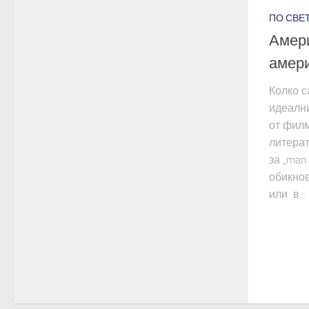
ПО СВЕТ
Амери
амери
Колко с
идеалн
от фил
литера
за „man
обикнов
или в...