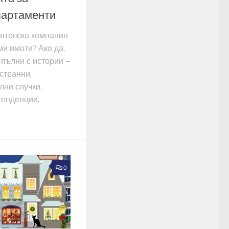
партаменти
иятелска компания
и имоти? Ако да,
а пълни с истории –
странни,
лни случки,
 тенденции,
0