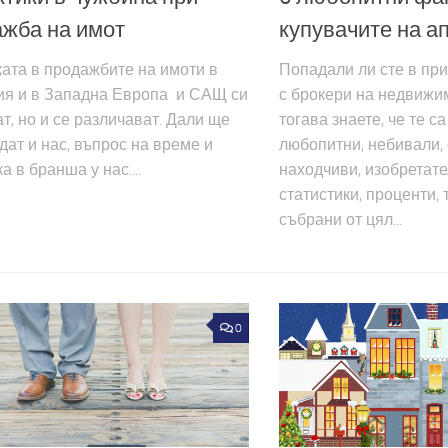
жба на имот
купувачите на а
ата в продажбите на имоти в
Попадали ли сте в пр
ия и в Западна Европа и САЩ си
с брокери на недвижим
т, но и се различават. Дали ще
тогава знаете, че те с
дат и нас, въпрос на време и
любопитни, небивали, 
а в бранша у нас....
находчиви, изобретате
статистики, проценти,
събрани от цял...
0