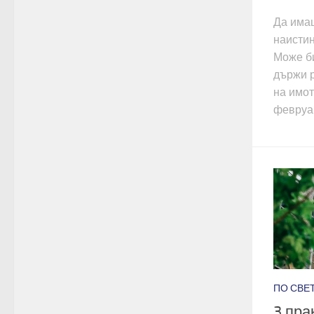
Да имаш
наистин
Може би
държи р
на имот
февруари
ПО СВЕТ
3 пра