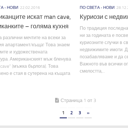
А - НОВИ
22.02.2016
ПО СВЕТА - НОВИ
28.12
канците искат man cave,
Куриози с недв
канките – голяма кухня
По традиция последнат
ни за годината е посв
а различни мечтите на всеки за
куриозните случки в с
ия апартамент/къща! Това знаем
недвижимите имоти. Д
мите и художествената
позабавляваме и да с
тура. Американският мъж бленува
Важното във всички о
 cave“ (мъжка бърлога). Това
смелостта,...
ено е стая в сутерена на къщата
Страница 1 от 3
1
2
3
»