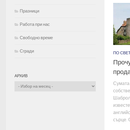
Празници
Работа при нас
Свободно време
Сгради
ПО СВЕТ
Прочу
прода
АРХИВ
Сумата 
Архив
собств
Шаброл“
известе
английс
сърце. 