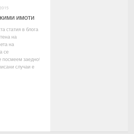
.2015
ижими имоти
а статия в блога
етена на
вета на
а се
е посмеем заедно!
писани случаи е