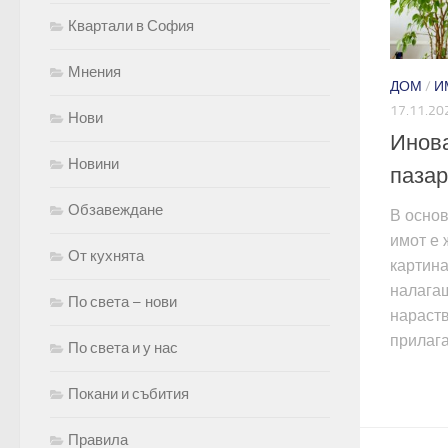
Квартали в София
Мнения
ДОМ
/
И
17.11.20
Нови
Инова
Новини
пазар
Обзавеждане
В основ
имот е 
От кухнята
картина
налагащ
По света – нови
нараств
прилага
По света и у нас
Покани и събития
Правила