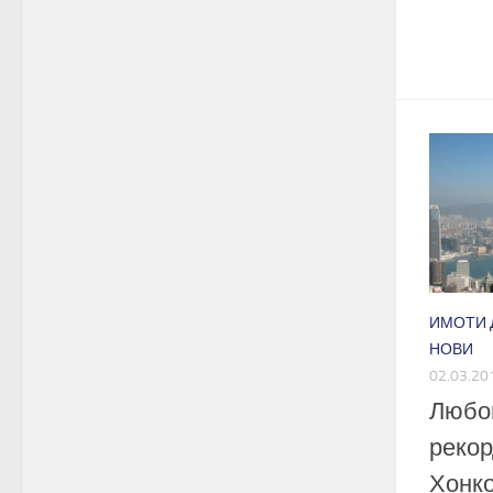
ИМОТИ 
НОВИ
02.03.20
Любоп
рекор
Хонко