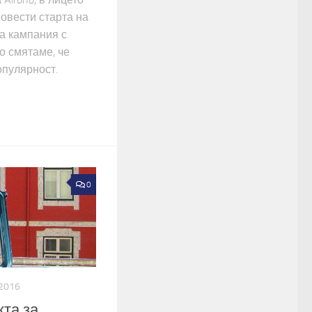
повести старта на
а кампания с
о смятаме, че
опулярност.
0
.2016
та за