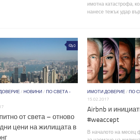
имотна катастрофа, к
нанесе тежък удар вър
0
ДОВЕРИЕ
/
НОВИНИ
/
ПО СВЕТА -
ИМОТИ ДОВЕРИЕ
/
ПО С
15.02.2017
17
Airbnb и инициа
итно от света – отново
#weaccept
дни цени на жилищата в
В началото на месец 
нг
за наемане на жилища 